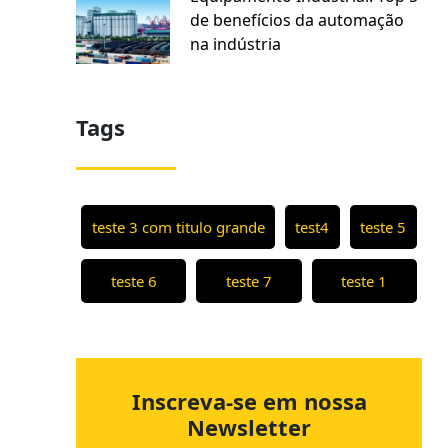
de benefícios da automação
na indústria
Tags
teste 3 com titulo grande
test4
teste 5
teste 6
teste 7
teste 1
Inscreva-se em nossa
Newsletter