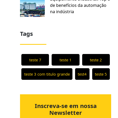
de benefícios da automação
na indústria
Tags
teste 7
teste 1
teste 2
teste 3 com titulo grande
test4
teste 5
Inscreva-se em nossa
Newsletter