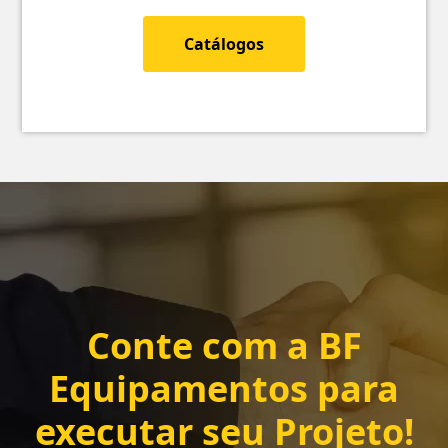
Catálogos
Conte com a
BF
Equipamentos
para
executar seu Projeto!