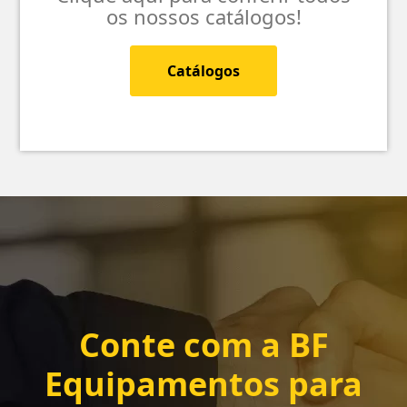
os nossos catálogos!
Catálogos
Conte com a
BF
Equipamentos
para